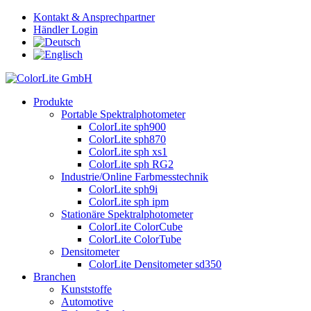
Kontakt & Ansprechpartner
Händler Login
Produkte
Portable Spektralphotometer
ColorLite sph900
ColorLite sph870
ColorLite sph xs1
ColorLite sph RG2
Industrie/Online Farbmesstechnik
ColorLite sph9i
ColorLite sph ipm
Stationäre Spektralphotometer
ColorLite ColorCube
ColorLite ColorTube
Densitometer
ColorLite Densitometer sd350
Branchen
Kunststoffe
Automotive