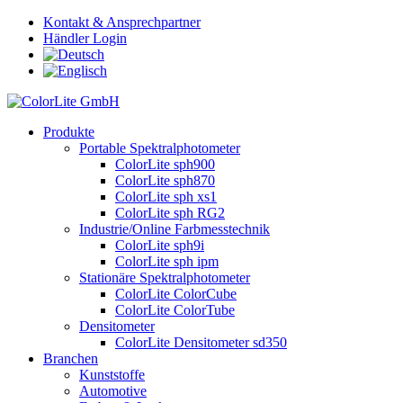
Kontakt & Ansprechpartner
Händler Login
Produkte
Portable Spektralphotometer
ColorLite sph900
ColorLite sph870
ColorLite sph xs1
ColorLite sph RG2
Industrie/Online Farbmesstechnik
ColorLite sph9i
ColorLite sph ipm
Stationäre Spektralphotometer
ColorLite ColorCube
ColorLite ColorTube
Densitometer
ColorLite Densitometer sd350
Branchen
Kunststoffe
Automotive