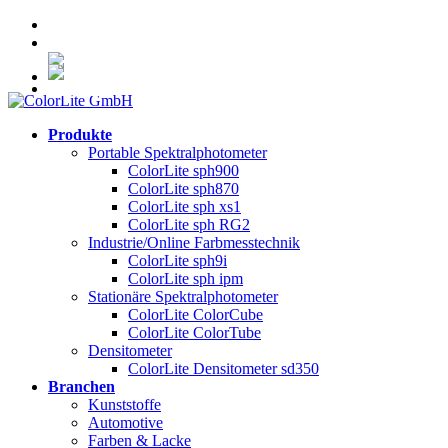
Kontakt & Ansprechpartner
Händler Login
Produkte
Portable Spektralphotometer
ColorLite sph900
ColorLite sph870
ColorLite sph xs1
ColorLite sph RG2
Industrie/Online Farbmesstechnik
ColorLite sph9i
ColorLite sph ipm
Stationäre Spektralphotometer
ColorLite ColorCube
ColorLite ColorTube
Densitometer
ColorLite Densitometer sd350
Branchen
Kunststoffe
Automotive
Farben & Lacke