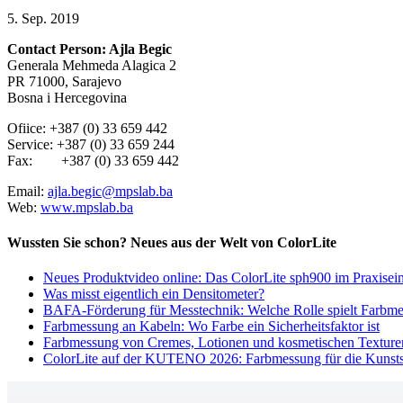
5. Sep. 2019
Contact Person: Ajla Begic
Generala Mehmeda Alagica 2
PR 71000, Sarajevo
Bosna i Hercegovina
Ofiice: +387 (0) 33 659 442
Service: +387 (0) 33 659 244
Fax: +387 (0) 33 659 442
Email:
ajla.begic@mpslab.ba
Web:
www.mpslab.ba
Wussten Sie schon? Neues aus der Welt von ColorLite
Neues Produktvideo online: Das ColorLite sph900 im Praxisein
Was misst eigentlich ein Densitometer?
BAFA-Förderung für Messtechnik: Welche Rolle spielt Farbm
Farbmessung an Kabeln: Wo Farbe ein Sicherheitsfaktor ist
Farbmessung von Cremes, Lotionen und kosmetischen Texture
ColorLite auf der KUTENO 2026: Farbmessung für die Kunstst