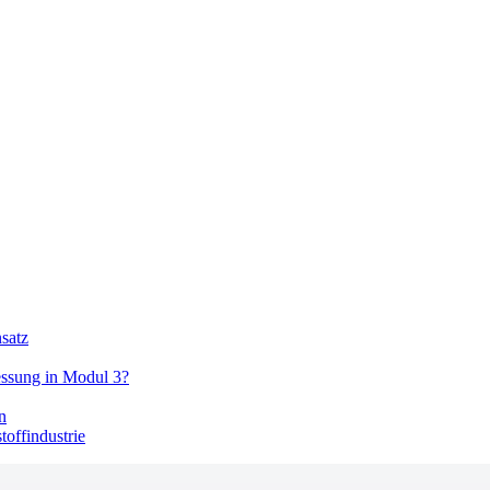
satz
essung in Modul 3?
n
offindustrie