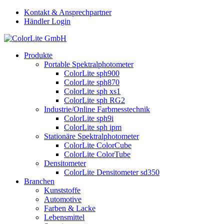
Kontakt & Ansprechpartner
Händler Login
Produkte
Portable Spektralphotometer
ColorLite sph900
ColorLite sph870
ColorLite sph xs1
ColorLite sph RG2
Industrie/Online Farbmesstechnik
ColorLite sph9i
ColorLite sph ipm
Stationäre Spektralphotometer
ColorLite ColorCube
ColorLite ColorTube
Densitometer
ColorLite Densitometer sd350
Branchen
Kunststoffe
Automotive
Farben & Lacke
Lebensmittel