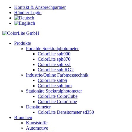
Kontakt & Ansprechpartner
Händler Login
Produkte
Portable Spektralphotometer
ColorLite sph900
ColorLite sph870
ColorLite sph xs1
ColorLite sph RG2
Industrie/Online Farbmesstechnik
ColorLite sph9i
ColorLite sph ipm
Stationäre Spektralphotometer
ColorLite ColorCube
ColorLite ColorTube
Densitometer
ColorLite Densitometer sd350
Branchen
Kunststoffe
Automotive