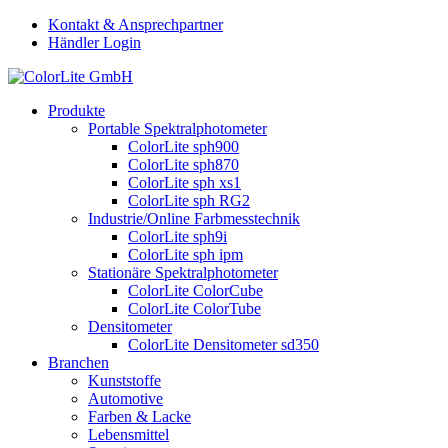
Kontakt & Ansprechpartner
Händler Login
Produkte
Portable Spektralphotometer
ColorLite sph900
ColorLite sph870
ColorLite sph xs1
ColorLite sph RG2
Industrie/Online Farbmesstechnik
ColorLite sph9i
ColorLite sph ipm
Stationäre Spektralphotometer
ColorLite ColorCube
ColorLite ColorTube
Densitometer
ColorLite Densitometer sd350
Branchen
Kunststoffe
Automotive
Farben & Lacke
Lebensmittel